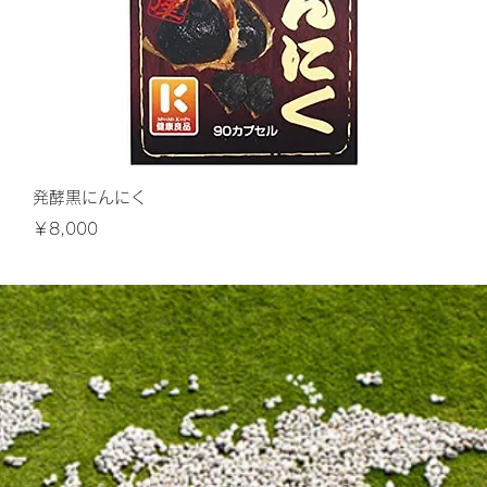
クイックビュー
発酵黒にんにく
価格
￥8,000