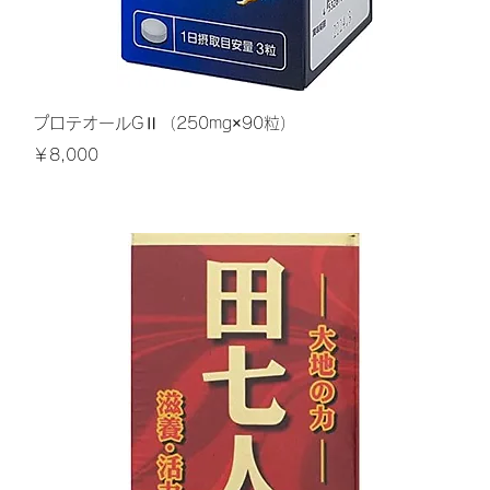
クイックビュー
プロテオールGⅡ（250mg×90粒）
価格
￥8,000