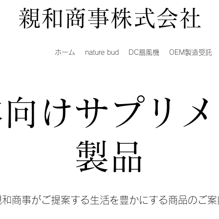
親和商事株式会社
ホーム
nature bud
DC扇風機
OEM製造受託
本向けサプリメ
製品
親和商事がご提案する生活を豊かにする商品のご案