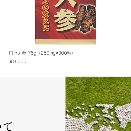
クイックビュー
田七人参 75g（250mg×300粒）
価格
￥8,000
いて