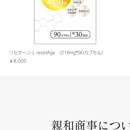
クイックビュー
リセタージュ resetAge （216mg*90カプセル)
価格
￥8,000
親和商事につ