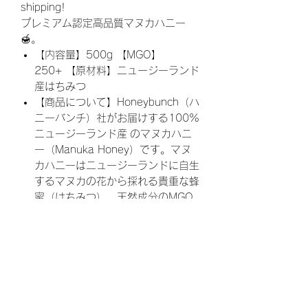
shipping!
プレミアム認定高品質マヌカハニー
🍯。
【内容量】500g 【MGO】
250+ 【原材料】ニュージーランド
産はちみつ
【商品について】Honeybunch（ハ
ニーバンチ）社がお届けする100%
ニュージーランド産 のマヌカハニ
ー（Manuka Honey）です。マヌ
カハニーはニュージーランドに自生
するマヌカの花から採れる貴重な蜂
蜜（はちみつ）。天然成分のMGO
を含み、濃厚でクリーミーな味わい
が特徴です。
【会社紹介】Honeybunch（ハニー
バンチ）は、ニュージーランドで唯
一の環境認証を受けたメーカーと協
力し手作りにこだわり、シンプルで
ナチュラルなイノベーションと楽し