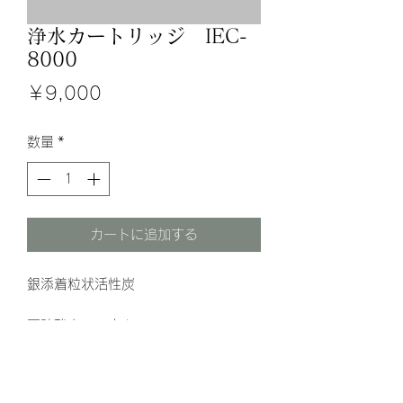
浄水カートリッジ IEC-
8000
価
￥9,000
格
数量
*
カートに追加する
銀添着粒状活性炭
亜硫酸カルシウム
メカニカルフィルター